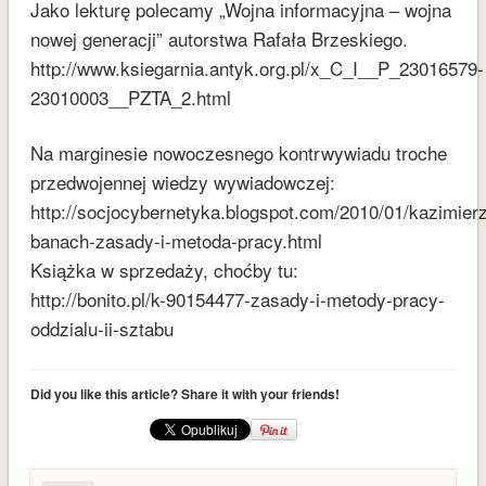
Jako lekturę polecamy „Wojna informacyjna – wojna
styczeń 2017
nowej generacji” autorstwa Rafała Brzeskiego.
grudzień 2016
http://www.ksiegarnia.antyk.org.pl/x_C_I__P_23016579-
listopad 2016
23010003__PZTA_2.html
październik 2016
wrzesień 2016
Na marginesie nowoczesnego kontrwywiadu troche
sierpień 2016
przedwojennej wiedzy wywiadowczej:
http://socjocybernetyka.blogspot.com/2010/01/kazimier
czerwiec 2016
banach-zasady-i-metoda-pracy.html
maj 2016
Książka w sprzedaży, choćby tu:
kwiecień 2016
http://bonito.pl/k-90154477-zasady-i-metody-pracy-
marzec 2016
oddzialu-ii-sztabu
luty 2016
styczeń 2016
Did you like this article? Share it with your friends!
KATEGORIE
Audycje
Bez kategorii