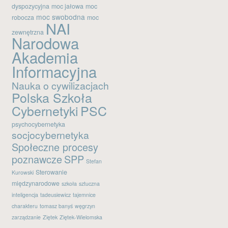
dyspozycyjna
moc jałowa
moc
moc swobodna
robocza
moc
NAI
zewnętrzna
Narodowa
Akademia
Informacyjna
Nauka o cywilizacjach
Polska Szkoła
Cybernetyki
PSC
psychocybernetyka
socjocybernetyka
Społeczne procesy
poznawcze
SPP
Stefan
Sterowanie
Kurowski
międzynarodowe
szkoła
sztuczna
inteligencja
tadeusiewicz
tajemnice
charakteru
tomasz banyś
węgrzyn
zarządzanie
Ziętek
Ziętek-Wielomska