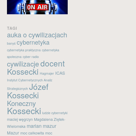
Kanał wpisów
Kanał komentarzy
WordPress.org
TAGI
auka o cywilizacjach
cybernetyka
banyś
cybernetyka praktyczna
cybernetyka
społeczna
cyber radio
docent
cywilizacje
Kossecki
ICAS
Hagmajer
Instytut Cybernetycznych Analiz
Józef
Strategicznych
Kossecki
Koneczny
Kossecki
ludzie cybernetyki
maciej węgrzyn
Magdalena Ziętek-
marian mazur
Wielomska
Mazur
moc całkowita
moc