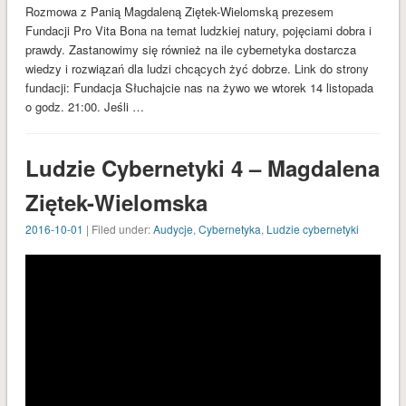
styczeń 2017
Rozmowa z Panią Magdaleną Ziętek-Wielomską prezesem
Fundacji Pro Vita Bona na temat ludzkiej natury, pojęciami dobra i
grudzień 2016
prawdy. Zastanowimy się również na ile cybernetyka dostarcza
listopad 2016
wiedzy i rozwiązań dla ludzi chcących żyć dobrze. Link do strony
fundacji: Fundacja Słuchajcie nas na żywo we wtorek 14 listopada
październik 2016
o godz. 21:00. Jeśli …
wrzesień 2016
sierpień 2016
Ludzie Cybernetyki 4 – Magdalena
czerwiec 2016
Ziętek-Wielomska
maj 2016
kwiecień 2016
2016-10-01
| Filed under:
Audycje
,
Cybernetyka
,
Ludzie cybernetyki
marzec 2016
luty 2016
styczeń 2016
KATEGORIE
Audycje
Bez kategorii