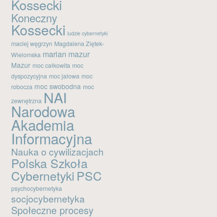
Kossecki
Koneczny
Kossecki
ludzie cybernetyki
maciej węgrzyn
Magdalena Ziętek-
marian mazur
Wielomska
Mazur
moc całkowita
moc
dyspozycyjna
moc jałowa
moc
moc swobodna
robocza
moc
NAI
zewnętrzna
Narodowa
Akademia
Informacyjna
Nauka o cywilizacjach
Polska Szkoła
Cybernetyki
PSC
psychocybernetyka
socjocybernetyka
Społeczne procesy