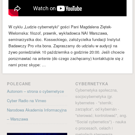
Blog
Cyber Radio Odcinki
Cybernetyka
W cyklu „Ludzie cybernetyki” gości Pani Magdalena Ziętek-
Kontrwywiad
Wielomska: filozof, prawnik, wykładowca NAI Warszawa,
seminarzystka doc. Kosseckiego, założycielka fundacji Instytut
Ludzie cybernetyki
Badawczy Pro vita bona. Zapraszamy do udziału w audycji na
Narodowa Akademia Informacyjna
żywo poniedziałek 10 października o godzinie 20:00. Jeśli chcecie
porozmawiać na antenie (do czego zachęcamy) kontaktujcie się z
Nauka o cywilizacjach
nami przez skype: …
Ocalić od zapomnienia
Polska Szkoła Cybernetyki
POLECANE
CYBERNETYKA
Pro vita bona
Cybernetyka społeczna,
Autonom – strona o cybernetyce
socjocybernetyka (gr.
psychocybernetyka
Cyber Radio na Vimeo
kybernetes - "sternik;
Socjocybernetyka
zarządca", od kybernán -
Narodowa Akademia Informacyjna
"sterować; kontrolować", ang.
Społeczne Procesy Poznawcze
– Warszawa
"Social cybernetics") - nauka
META
o procesach, celach i
Zaloguj się
metodach sterowania.