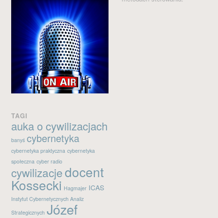
Kanał wpisów
Kanał komentarzy
WordPress.org
TAGI
auka o cywilizacjach
cybernetyka
banyś
cybernetyka praktyczna
cybernetyka
społeczna
cyber radio
docent
cywilizacje
Kossecki
ICAS
Hagmajer
Instytut Cybernetycznych Analiz
Józef
Strategicznych