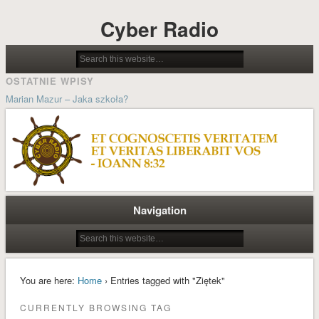
Cyber Radio
OSTATNIE WPISY
Marian Mazur – Jaka szkoła?
Jolanta Wilsz – Możliwości stwarzane przez psychocybernetykę w
procesach pedagogicznych
Ludzie cybernetyki – Grzegorz Dorobek wspomina Docenta Józefa
Kosseckiego
Historia systemu sterowania kościoła katolickiego
Navigation
Wielkanoc A.D. MMXIX
ARCHIWA
styczeń 2022
You are here:
Home
› Entries tagged with "Ziętek"
październik 2021
CURRENTLY BROWSING TAG
styczeń 2021