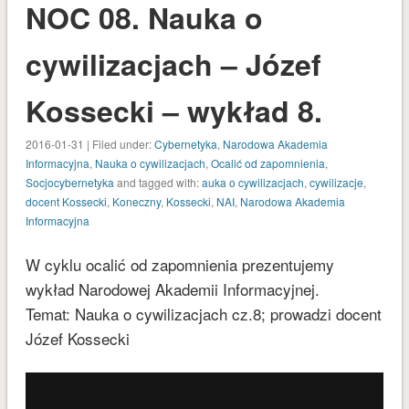
NOC 08. Nauka o
kwiecień 2019
grudzień 2018
cywilizacjach – Józef
listopad 2018
Kossecki – wykład 8.
październik 2018
czerwiec 2018
2016-01-31 | Filed under:
Cybernetyka
,
Narodowa Akademia
styczeń 2018
Informacyjna
,
Nauka o cywilizacjach
,
Ocalić od zapomnienia
,
Socjocybernetyka
and tagged with:
auka o cywilizacjach
,
cywilizacje
,
listopad 2017
docent Kossecki
,
Koneczny
,
Kossecki
,
NAI
,
Narodowa Akademia
wrzesień 2017
Informacyjna
sierpień 2017
W cyklu ocalić od zapomnienia prezentujemy
lipiec 2017
wykład Narodowej Akademii Informacyjnej.
maj 2017
Temat: Nauka o cywilizacjach cz.8; prowadzi docent
kwiecień 2017
Józef Kossecki
marzec 2017
luty 2017