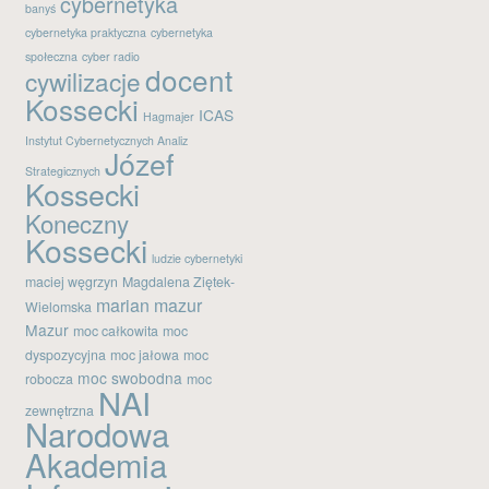
cybernetyka
banyś
Kanał wpisów
cybernetyka praktyczna
cybernetyka
Kanał komentarzy
społeczna
cyber radio
docent
cywilizacje
WordPress.org
Kossecki
ICAS
Hagmajer
Instytut Cybernetycznych Analiz
Józef
Strategicznych
Kossecki
Koneczny
Kossecki
ludzie cybernetyki
maciej węgrzyn
Magdalena Ziętek-
marian mazur
Wielomska
Mazur
moc całkowita
moc
dyspozycyjna
moc jałowa
moc
moc swobodna
robocza
moc
NAI
zewnętrzna
Narodowa
Akademia