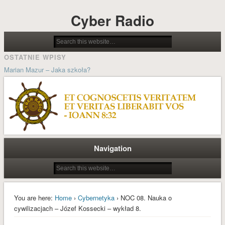
Cyber Radio
OSTATNIE WPISY
Marian Mazur – Jaka szkoła?
Jolanta Wilsz – Możliwości stwarzane przez psychocybernetykę w
procesach pedagogicznych
Ludzie cybernetyki – Grzegorz Dorobek wspomina Docenta Józefa
Kosseckiego
Historia systemu sterowania kościoła katolickiego
Navigation
Wielkanoc A.D. MMXIX
ARCHIWA
styczeń 2022
You are here:
Home
›
Cybernetyka
› NOC 08. Nauka o
październik 2021
cywilizacjach – Józef Kossecki – wykład 8.
styczeń 2021