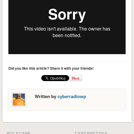
styczeń 2017
grudzień 2016
listopad 2016
październik 2016
wrzesień 2016
sierpień 2016
czerwiec 2016
maj 2016
Did you like this article? Share it with your friends!
kwiecień 2016
marzec 2016
luty 2016
Written by
cyberradiowp
styczeń 2016
KATEGORIE
Audycje
Bez kategorii
POLECANE
CYBERNETYKA