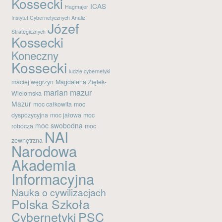
Kossecki
ICAS
Hagmajer
Kanał wpisów
Instytut Cybernetycznych Analiz
Józef
Kanał komentarzy
Strategicznych
Kossecki
WordPress.org
Koneczny
Kossecki
ludzie cybernetyki
maciej węgrzyn
Magdalena Ziętek-
marian mazur
Wielomska
Mazur
moc całkowita
moc
dyspozycyjna
moc jałowa
moc
moc swobodna
robocza
moc
NAI
zewnętrzna
Narodowa
Akademia
Informacyjna
Nauka o cywilizacjach
Polska Szkoła
Cybernetyki
PSC