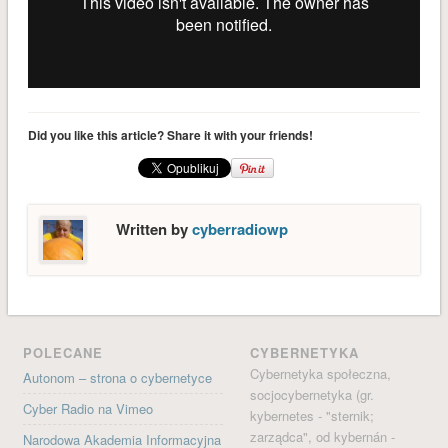
styczeń 2017
grudzień 2016
listopad 2016
październik 2016
wrzesień 2016
Did you like this article? Share it with your friends!
sierpień 2016
czerwiec 2016
maj 2016
Written by
cyberradiowp
kwiecień 2016
marzec 2016
luty 2016
styczeń 2016
POLECANE
CYBERNETYKA
Cybernetyka społeczna,
KATEGORIE
Autonom – strona o cybernetyce
socjocybernetyka (gr.
Audycje
Cyber Radio na Vimeo
kybernetes - "sternik;
Bez kategorii
zarządca", od kybernán -
Narodowa Akademia Informacyjna