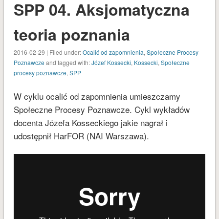
SPP 04. Aksjomatyczna
kwiecień 2019
grudzień 2018
teoria poznania
listopad 2018
2016-02-29 | Filed under:
Ocalić od zapomnienia
,
Społeczne Procesy
październik 2018
Poznawcze
and tagged with:
Józef Kossecki
,
Kossecki
,
Społeczne
czerwiec 2018
procesy poznawcze
,
SPP
styczeń 2018
W cyklu ocalić od zapomnienia umieszczamy
listopad 2017
Społeczne Procesy Poznawcze. Cykl wykładów
wrzesień 2017
docenta Józefa Kosseckiego jakie nagrał i
sierpień 2017
udostępnił HarFOR (NAI Warszawa).
lipiec 2017
maj 2017
kwiecień 2017
marzec 2017
luty 2017