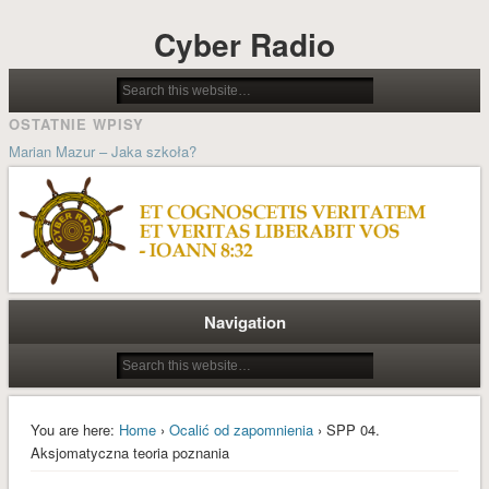
Cyber Radio
OSTATNIE WPISY
Marian Mazur – Jaka szkoła?
Jolanta Wilsz – Możliwości stwarzane przez psychocybernetykę w
procesach pedagogicznych
Ludzie cybernetyki – Grzegorz Dorobek wspomina Docenta Józefa
Kosseckiego
Historia systemu sterowania kościoła katolickiego
Navigation
Wielkanoc A.D. MMXIX
ARCHIWA
styczeń 2022
You are here:
Home
›
Ocalić od zapomnienia
› SPP 04.
październik 2021
Aksjomatyczna teoria poznania
styczeń 2021