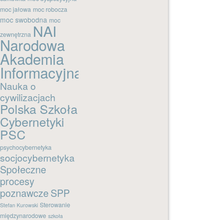
moc jałowa
moc robocza
moc swobodna
moc
NAI
zewnętrzna
Narodowa
Akademia
Informacyjna
Nauka o
cywilizacjach
Polska Szkoła
Cybernetyki
PSC
psychocybernetyka
socjocybernetyka
Społeczne
procesy
poznawcze
SPP
Sterowanie
Stefan Kurowski
międzynarodowe
szkoła