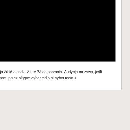
wrzesień 2016
sierpień 2016
czerwiec 2016
maj 2016
kwiecień 2016
marzec 2016
luty 2016
styczeń 2016
a 2016 o godz. 21. MP3 do pobrania. Audycja na żywo, jeśli
KATEGORIE
ami przez skype: cyber-radio.pl cyber.radio.1
Audycje
Bez kategorii
Blog
Cyber Radio Odcinki
Cybernetyka
Kontrwywiad