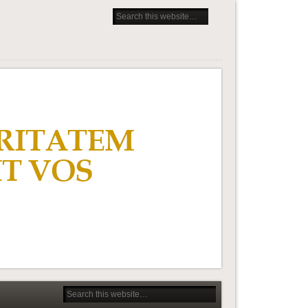
rocesach pedagogicznych
osseckiego