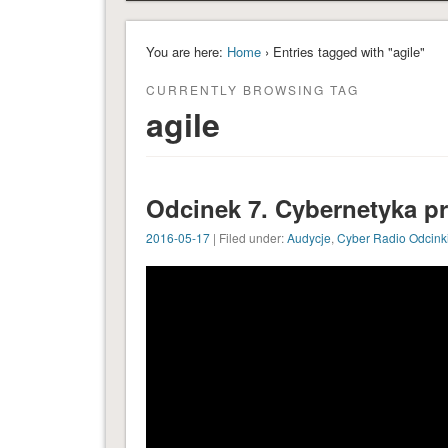
You are here:
Home
› Entries tagged with "agile"
CURRENTLY BROWSING TAG
agile
Odcinek 7. Cybernetyka p
2016-05-17
| Filed under:
Audycje
,
Cyber Radio Odcink