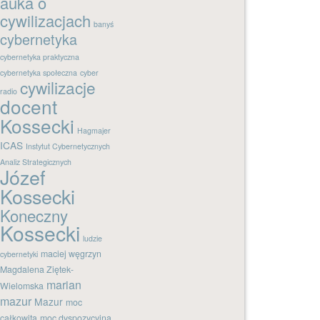
auka o
cywilizacjach
banyś
cybernetyka
cybernetyka praktyczna
cybernetyka społeczna
cyber
cywilizacje
radio
docent
Kossecki
Hagmajer
ICAS
Instytut Cybernetycznych
Analiz Strategicznych
Józef
Kossecki
Koneczny
Kossecki
ludzie
maciej węgrzyn
cybernetyki
Magdalena Ziętek-
marian
Wielomska
mazur
Mazur
moc
całkowita
moc dyspozycyjna