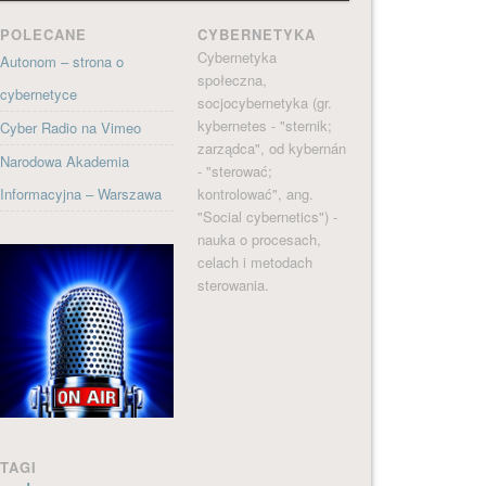
POLECANE
CYBERNETYKA
Cybernetyka
Autonom – strona o
społeczna,
cybernetyce
socjocybernetyka (gr.
kybernetes - "sternik;
Cyber Radio na Vimeo
zarządca", od kybernán
Narodowa Akademia
- "sterować;
Informacyjna – Warszawa
kontrolować", ang.
"Social cybernetics") -
nauka o procesach,
celach i metodach
sterowania.
TAGI