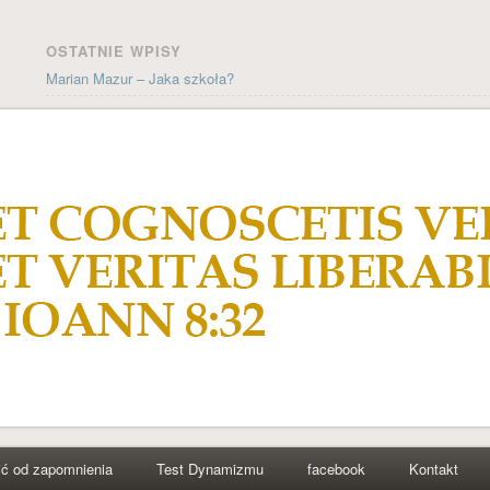
OSTATNIE WPISY
Marian Mazur – Jaka szkoła?
Jolanta Wilsz – Możliwości stwarzane przez psychocybernetykę w p
Ludzie cybernetyki – Grzegorz Dorobek wspomina Docenta Józefa K
Historia systemu sterowania kościoła katolickiego
Wielkanoc A.D. MMXIX
ARCHIWA
styczeń 2022
październik 2021
styczeń 2021
kwiecień 2019
grudzień 2018
listopad 2018
ić od zapomnienia
Test Dynamizmu
facebook
Kontakt
październik 2018