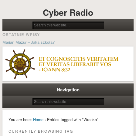
Cyber Radio
OSTATNIE WPISY
Marian Mazur – Jaka szkoła?
Jolanta Wilsz – Możliwości stwarzane przez psychocybernetykę w
procesach pedagogicznych
Ludzie cybernetyki – Grzegorz Dorobek wspomina Docenta Józefa
Kosseckiego
Historia systemu sterowania kościoła katolickiego
Navigation
Wielkanoc A.D. MMXIX
ARCHIWA
styczeń 2022
You are here:
Home
› Entries tagged with "Wronka"
październik 2021
CURRENTLY BROWSING TAG
styczeń 2021