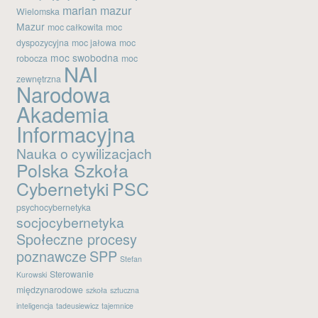
marian mazur
Wielomska
Kanał wpisów
Mazur
moc całkowita
moc
Kanał komentarzy
dyspozycyjna
moc jałowa
moc
moc swobodna
WordPress.org
robocza
moc
NAI
zewnętrzna
Narodowa
Akademia
Informacyjna
Nauka o cywilizacjach
Polska Szkoła
Cybernetyki
PSC
psychocybernetyka
socjocybernetyka
Społeczne procesy
poznawcze
SPP
Stefan
Sterowanie
Kurowski
międzynarodowe
szkoła
sztuczna
inteligencja
tadeusiewicz
tajemnice