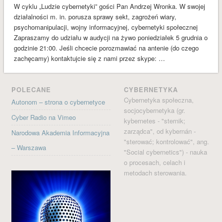
styczeń 2017
W cyklu „Ludzie cybernetyki” gości Pan Andrzej Wronka. W swojej
działalności m. in. porusza sprawy sekt, zagrożeń wiary,
grudzień 2016
psychomanipulacji, wojny informacyjnej, cybernetyki społecznej
listopad 2016
Zapraszamy do udziału w audycji na żywo poniedziałek 5 grudnia o
godzinie 21:00. Jeśli chcecie porozmawiać na antenie (do czego
październik 2016
zachęcamy) kontaktujcie się z nami przez skype: …
wrzesień 2016
sierpień 2016
POLECANE
CYBERNETYKA
czerwiec 2016
Cybernetyka społeczna,
Autonom – strona o cybernetyce
socjocybernetyka (gr.
maj 2016
Cyber Radio na Vimeo
kybernetes - "sternik;
kwiecień 2016
zarządca", od kybernán -
Narodowa Akademia Informacyjna
marzec 2016
"sterować; kontrolować", ang.
– Warszawa
"Social cybernetics") - nauka
luty 2016
o procesach, celach i
styczeń 2016
metodach sterowania.
KATEGORIE
Audycje
Bez kategorii