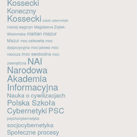
Kossecki
Kanał wpisów
Koneczny
Kossecki
Kanał komentarzy
ludzie cybernetyki
WordPress.org
maciej węgrzyn
Magdalena Ziętek-
marian mazur
Wielomska
Mazur
moc całkowita
moc
dyspozycyjna
moc jałowa
moc
moc swobodna
robocza
moc
NAI
zewnętrzna
Narodowa
Akademia
Informacyjna
Nauka o cywilizacjach
Polska Szkoła
Cybernetyki
PSC
psychocybernetyka
socjocybernetyka
Społeczne procesy