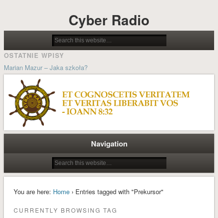
Cyber Radio
OSTATNIE WPISY
Marian Mazur – Jaka szkoła?
Jolanta Wilsz – Możliwości stwarzane przez psychocybernetykę w
procesach pedagogicznych
Ludzie cybernetyki – Grzegorz Dorobek wspomina Docenta Józefa
Kosseckiego
Historia systemu sterowania kościoła katolickiego
Navigation
Wielkanoc A.D. MMXIX
ARCHIWA
styczeń 2022
You are here:
Home
› Entries tagged with "Prekursor"
październik 2021
CURRENTLY BROWSING TAG
styczeń 2021