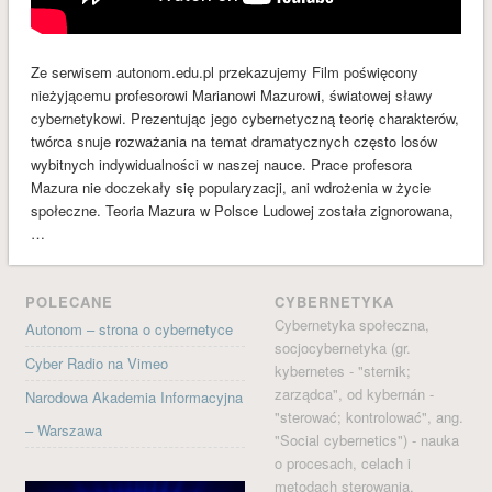
styczeń 2017
grudzień 2016
Ze serwisem autonom.edu.pl przekazujemy Film poświęcony
listopad 2016
nieżyjącemu profesorowi Marianowi Mazurowi, światowej sławy
październik 2016
cybernetykowi. Prezentując jego cybernetyczną teorię charakterów,
twórca snuje rozważania na temat dramatycznych często losów
wrzesień 2016
wybitnych indywidualności w naszej nauce. Prace profesora
sierpień 2016
Mazura nie doczekały się popularyzacji, ani wdrożenia w życie
społeczne. Teoria Mazura w Polsce Ludowej została zignorowana,
czerwiec 2016
…
maj 2016
kwiecień 2016
POLECANE
CYBERNETYKA
marzec 2016
Cybernetyka społeczna,
Autonom – strona o cybernetyce
luty 2016
socjocybernetyka (gr.
Cyber Radio na Vimeo
kybernetes - "sternik;
styczeń 2016
zarządca", od kybernán -
Narodowa Akademia Informacyjna
KATEGORIE
"sterować; kontrolować", ang.
– Warszawa
Audycje
"Social cybernetics") - nauka
o procesach, celach i
Bez kategorii
metodach sterowania.