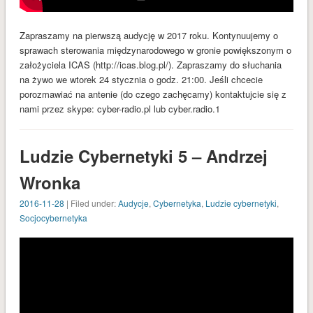
styczeń 2017
grudzień 2016
Zapraszamy na pierwszą audycję w 2017 roku. Kontynuujemy o
listopad 2016
sprawach sterowania międzynarodowego w gronie powiększonym o
założyciela ICAS (http://icas.blog.pl/). Zapraszamy do słuchania
październik 2016
na żywo we wtorek 24 stycznia o godz. 21:00. Jeśli chcecie
wrzesień 2016
porozmawiać na antenie (do czego zachęcamy) kontaktujcie się z
nami przez skype: cyber-radio.pl lub cyber.radio.1
sierpień 2016
czerwiec 2016
Ludzie Cybernetyki 5 – Andrzej
maj 2016
kwiecień 2016
Wronka
marzec 2016
2016-11-28
| Filed under:
Audycje
,
Cybernetyka
,
Ludzie cybernetyki
,
Socjocybernetyka
luty 2016
styczeń 2016
KATEGORIE
Audycje
Bez kategorii