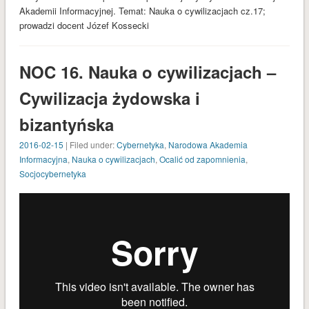
Akademii Informacyjnej. Temat: Nauka o cywilizacjach cz.17;
prowadzi docent Józef Kossecki
NOC 16. Nauka o cywilizacjach –
Cywilizacja żydowska i
bizantyńska
2016-02-15
| Filed under:
Cybernetyka
,
Narodowa Akademia
Informacyjna
,
Nauka o cywilizacjach
,
Ocalić od zapomnienia
,
Socjocybernetyka