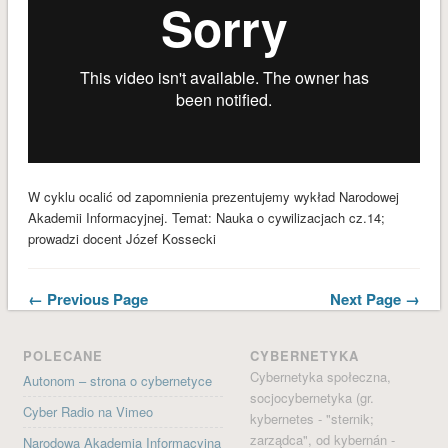
W cyklu ocalić od zapomnienia prezentujemy wykład Narodowej
Akademii Informacyjnej. Temat: Nauka o cywilizacjach cz.14;
prowadzi docent Józef Kossecki
← Previous Page
Next Page →
POLECANE
CYBERNETYKA
Cybernetyka społeczna,
Autonom – strona o cybernetyce
socjocybernetyka (gr.
Cyber Radio na Vimeo
kybernetes - "sternik;
zarządca", od kybernán -
Narodowa Akademia Informacyjna