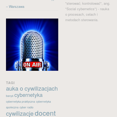
"sterować; kontrolować", ang.
– Warszawa
"Social cybernetics") - nauka
o procesach, celach i
metodach sterowania.
TAGI
auka o cywilizacjach
cybernetyka
banyś
cybernetyka praktyczna
cybernetyka
społeczna
cyber radio
docent
cywilizacje