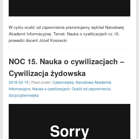
W cyklu ocalić od zapomnienia prezentujemy wykład Narodowej
Akademii Informacyjnej. Temat: Nauka o cywilizacjach cz.15;
prowadzi docent Józef Kossecki
NOC 15. Nauka o cywilizacjach –
Cywilizacja żydowska
2016-02-15
| Filed under:
Cybernetyka
,
Narodowa Akademia
Informacyjna
,
Nauka o cywilizacjach
,
Ocalić od zapomnienia
,
Socjocybernetyka