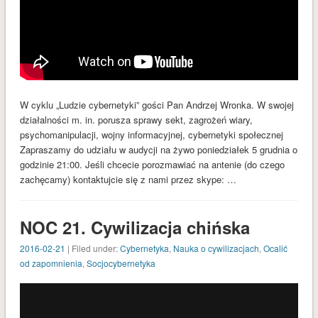
Blog
Cyber Radio Odcinki
Cybernetyka
Kontrwywiad
Ludzie cybernetyki
W cyklu „Ludzie cybernetyki” gości Pan Andrzej Wronka. W swojej
Narodowa Akademia Informacyjna
działalności m. in. porusza sprawy sekt, zagrożeń wiary,
psychomanipulacji, wojny informacyjnej, cybernetyki społecznej
Nauka o cywilizacjach
Zapraszamy do udziału w audycji na żywo poniedziałek 5 grudnia o
Ocalić od zapomnienia
godzinie 21:00. Jeśli chcecie porozmawiać na antenie (do czego
zachęcamy) kontaktujcie się z nami przez skype: …
Polska Szkoła Cybernetyki
Pro vita bona
NOC 21. Cywilizacja chińska
psychocybernetyka
2016-02-21
| Filed under:
Cybernetyka
,
Nauka o cywilizacjach
,
Ocalić
Socjocybernetyka
od zapomnienia
,
Socjocybernetyka
Społeczne Procesy Poznawcze
META
Zaloguj się