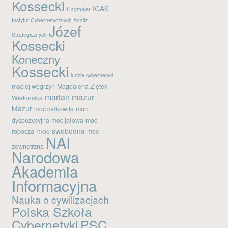
Kossecki
ICAS
Hagmajer
Instytut Cybernetycznych Analiz
Józef
Strategicznych
Kossecki
Koneczny
Kossecki
ludzie cybernetyki
maciej węgrzyn
Magdalena Ziętek-
marian mazur
Wielomska
Mazur
moc całkowita
moc
dyspozycyjna
moc jałowa
moc
moc swobodna
robocza
moc
NAI
zewnętrzna
Narodowa
Akademia
Informacyjna
Nauka o cywilizacjach
Polska Szkoła
Cybernetyki
PSC