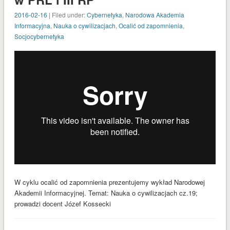
2016-02-16
| Filed under:
Cybernetyka
,
Narodowa Akademia
Informacyjna
,
Nauka o cywilizacjach
,
Ocalić od zapomnienia
,
Socjocybernetyka
W cyklu ocalić od zapomnienia prezentujemy wykład Narodowej
Akademii Informacyjnej. Temat: Nauka o cywilizacjach cz.19;
prowadzi docent Józef Kossecki