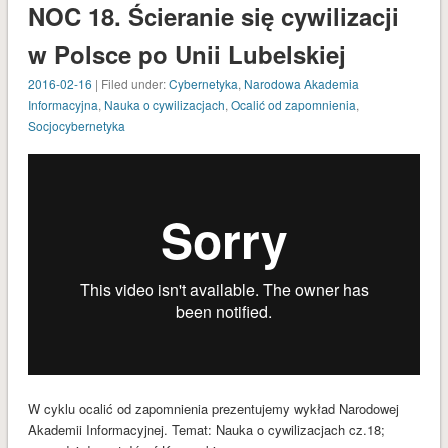
NOC 18. Ścieranie się cywilizacji
w Polsce po Unii Lubelskiej
2016-02-16
| Filed under:
Cybernetyka
,
Narodowa Akademia
Informacyjna
,
Nauka o cywilizacjach
,
Ocalić od zapomnienia
,
Socjocybernetyka
W cyklu ocalić od zapomnienia prezentujemy wykład Narodowej
Akademii Informacyjnej. Temat: Nauka o cywilizacjach cz.18;