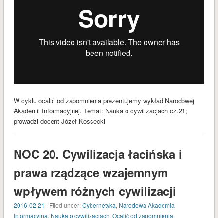
Kanał wpisów
Kanał komentarzy
WordPress.org
W cyklu ocalić od zapomnienia prezentujemy wykład Narodowej
Akademii Informacyjnej. Temat: Nauka o cywilizacjach cz.21;
prowadzi docent Józef Kossecki
NOC 20. Cywilizacja łacińska i
prawa rządzące wzajemnym
wpływem różnych cywilizacji
2016-02-21
| Filed under:
Cybernetyka
,
Narodowa Akademia
Informacyjna
,
Nauka o cywilizacjach
,
Ocalić od zapomnienia
,