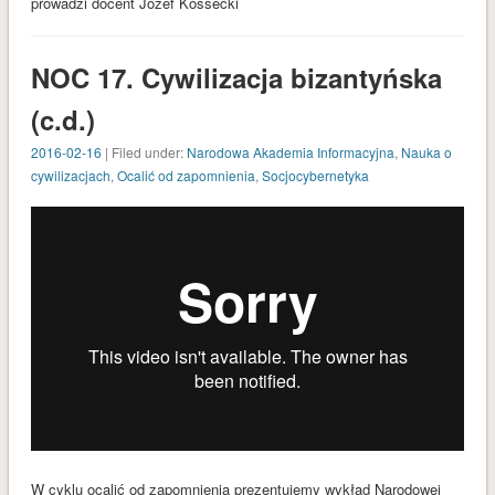
prowadzi docent Józef Kossecki
NOC 17. Cywilizacja bizantyńska
(c.d.)
2016-02-16
| Filed under:
Narodowa Akademia Informacyjna
,
Nauka o
cywilizacjach
,
Ocalić od zapomnienia
,
Socjocybernetyka
W cyklu ocalić od zapomnienia prezentujemy wykład Narodowej