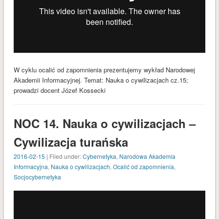
W cyklu ocalić od zapomnienia prezentujemy wykład Narodowej
Akademii Informacyjnej. Temat: Nauka o cywilizacjach cz.15;
prowadzi docent Józef Kossecki
NOC 14. Nauka o cywilizacjach –
Cywilizacja turańska
2016-02-15
| Filed under:
Cybernetyka
,
Narodowa Akademia
Informacyjna
,
Nauka o cywilizacjach
,
Ocalić od zapomnienia
,
Socjocybernetyka