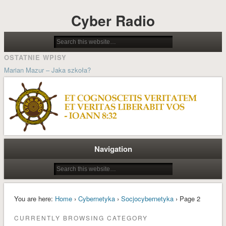
Cyber Radio
OSTATNIE WPISY
Marian Mazur – Jaka szkoła?
Jolanta Wilsz – Możliwości stwarzane przez psychocybernetykę w
procesach pedagogicznych
Ludzie cybernetyki – Grzegorz Dorobek wspomina Docenta Józefa
Kosseckiego
Historia systemu sterowania kościoła katolickiego
Navigation
Wielkanoc A.D. MMXIX
ARCHIWA
styczeń 2022
You are here:
Home
›
Cybernetyka
›
Socjocybernetyka
› Page 2
październik 2021
CURRENTLY BROWSING CATEGORY
styczeń 2021